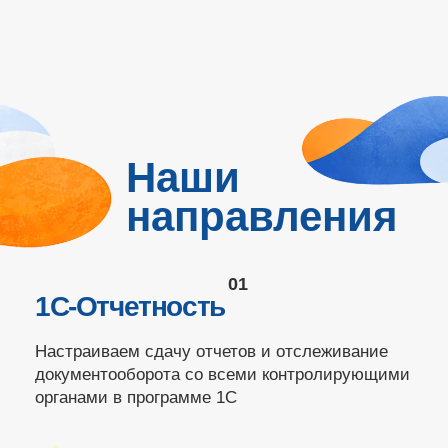
документами с контрагентами прямо из вашей
учетной программы 1С
Download schedule
04
Маркировка товаров
Помогаем настраивать передачу данных в
систему «Честный знак». Подбираем
оборудование и сервисы, настроиваем всё
на торговой точке, обучаем персонал