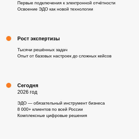
Первые подключения к электронной отчётности
Освоение ЭДО как новой технологии
Наши
направления
Рост экспертизы
01
1С-Отчетность
Тысячи решённых задач
Опыт от базовых настроек до сложных кейсов
Настраиваем сдачу отчетов и отслеживание
документооборота со всеми контролирующими
органами в программе 1С
02
Сегодня
Электронные подписи (КЭП)
2026 год
Выпускаем электронные подписи под ваши задачи
ЭДО — обязательный инструмент бизнеса
по всей России от двух аккредитованных
8 000+ клиентов по всей России
Удостоверяющих центров
Комплексные цифровые решения
03
1С-ЭДО
Настраиваем обмен электронными