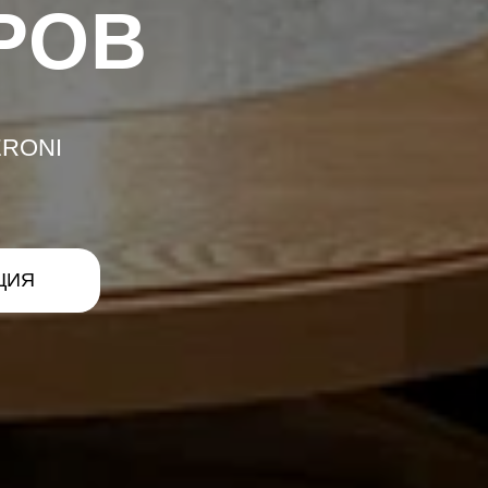
РОВ
ERONI
ЦИЯ