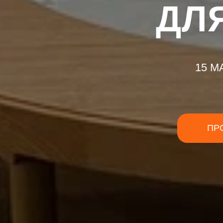
ДЛ
15 М
ПР